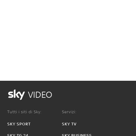
VIDEO
Tutti i siti di Sky:
Servizi:
SKY SPORT
SKY TV
SKY TG 24
SKY BUSINESS