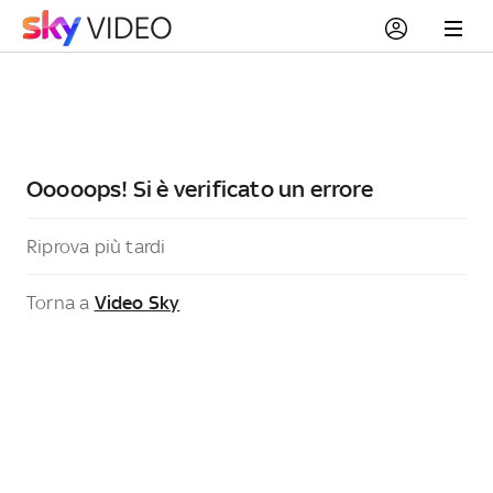
Ooooops! Si è verificato un errore
Riprova più tardi
Torna a
Video Sky