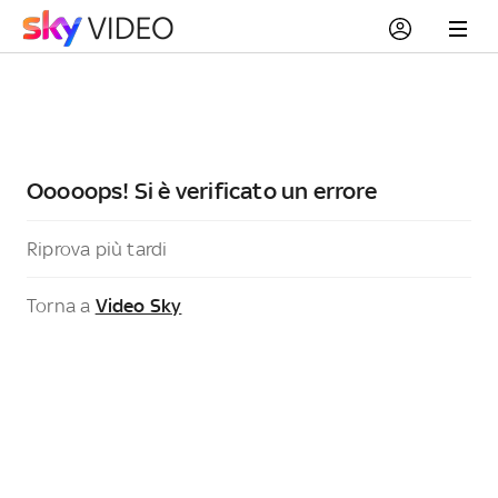
Ooooops! Si è verificato un errore
Riprova più tardi
Torna a
Video Sky