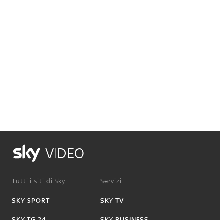
VIDEO
Tutti i siti di Sky:
Servizi:
SKY SPORT
SKY TV
SKY TG 24
SKY BUSINESS