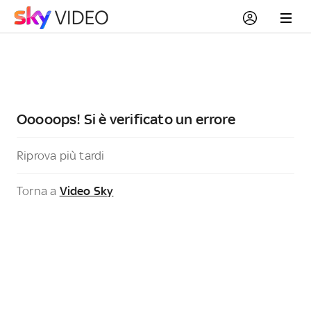
Ooooops! Si è verificato un errore
Riprova più tardi
Torna a
Video Sky