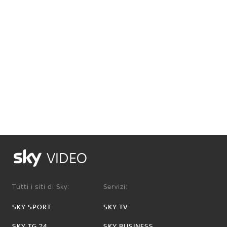
VIDEO
Tutti i siti di Sky:
Servizi:
SKY SPORT
SKY TV
SKY TG 24
SKY BUSINESS