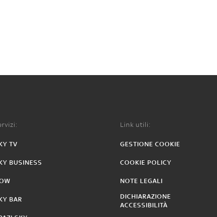
rvizi:
Link utili:
KY TV
GESTIONE COOKIE
KY BUSINESS
COOKIE POLICY
OW
NOTE LEGALI
DICHIARAZIONE
KY BAR
ACCESSIBILITÀ