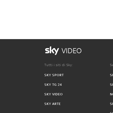
VIDEO
Tutti i siti di Sky:
Se
SKY SPORT
S
SKY TG 24
S
SKY VIDEO
N
SKY ARTE
S