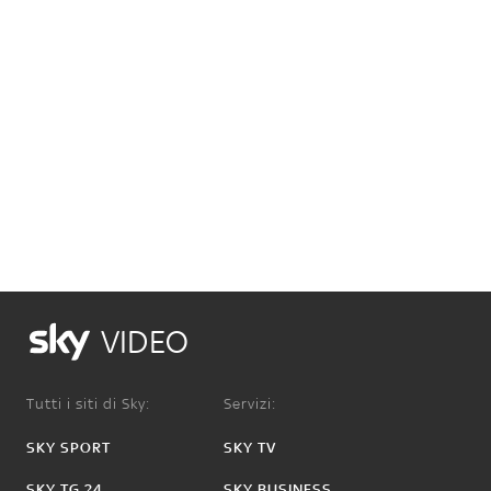
VIDEO
Tutti i siti di Sky:
Servizi:
SKY SPORT
SKY TV
SKY TG 24
SKY BUSINESS