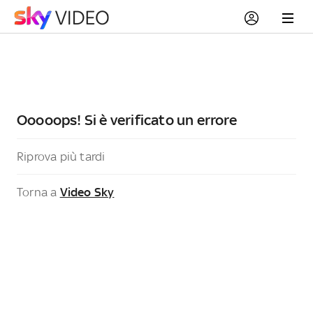
Ooooops! Si è verificato un errore
Riprova più tardi
Torna a
Video Sky