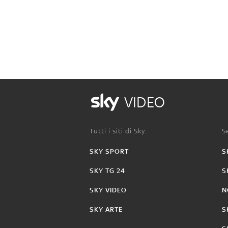
VIDEO
Tutti i siti di Sky:
Se
SKY SPORT
S
SKY TG 24
S
SKY VIDEO
N
SKY ARTE
S