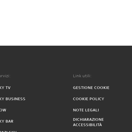
rvizi:
Link utili:
KY TV
GESTIONE COOKIE
KY BUSINESS
COOKIE POLICY
OW
NOTE LEGALI
DICHIARAZIONE
KY BAR
ACCESSIBILITÀ