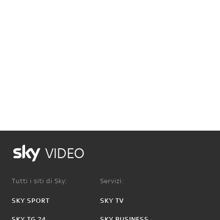
VIDEO
Tutti i siti di Sky:
Servizi:
SKY SPORT
SKY TV
SKY TG 24
SKY BUSINESS