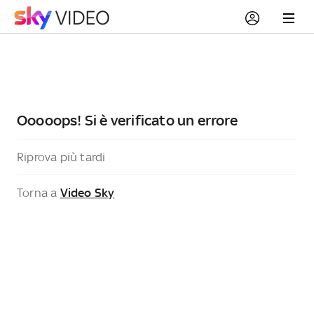
Ooooops! Si è verificato un errore
Riprova più tardi
Torna a
Video Sky