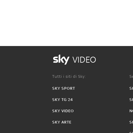
VIDEO
Tutti i siti di Sky:
Se
SKY SPORT
S
SKY TG 24
S
SKY VIDEO
N
SKY ARTE
S