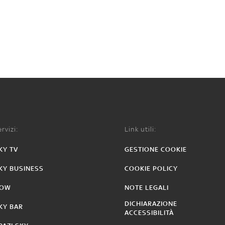
rvizi:
Link utili:
KY TV
GESTIONE COOKIE
KY BUSINESS
COOKIE POLICY
OW
NOTE LEGALI
DICHIARAZIONE
KY BAR
ACCESSIBILITÀ