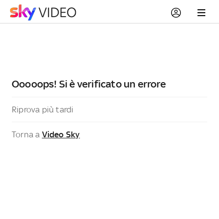
Ooooops! Si è verificato un errore
Riprova più tardi
Torna a
Video Sky