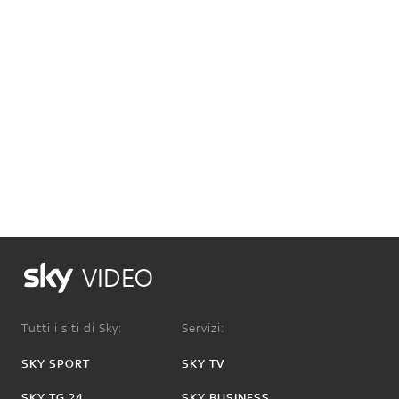
VIDEO
Tutti i siti di Sky:
Servizi:
SKY SPORT
SKY TV
SKY TG 24
SKY BUSINESS