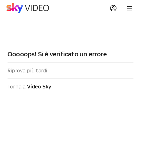
Ooooops! Si è verificato un errore
Riprova più tardi
Torna a
Video Sky