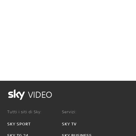
VIDEO
Tutti i siti di Sky:
Servizi:
SKY SPORT
SKY TV
SKY TG 24
SKY BUSINESS