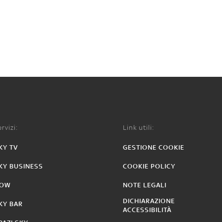
rvizi:
Link utili:
KY TV
GESTIONE COOKIE
KY BUSINESS
COOKIE POLICY
OW
NOTE LEGALI
DICHIARAZIONE
KY BAR
ACCESSIBILITÀ