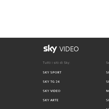
VIDEO
Tutti i siti di Sky:
Se
SKY SPORT
S
SKY TG 24
S
SKY VIDEO
N
SKY ARTE
S