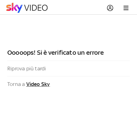
Ooooops! Si è verificato un errore
Riprova più tardi
Torna a
Video Sky