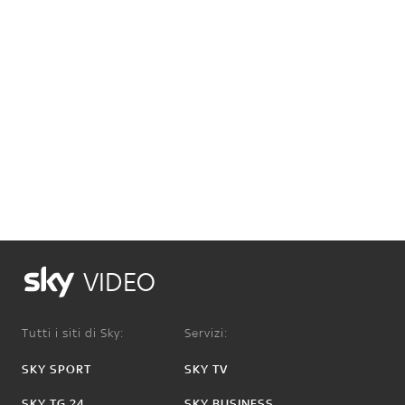
VIDEO
Tutti i siti di Sky:
Servizi:
SKY SPORT
SKY TV
SKY TG 24
SKY BUSINESS