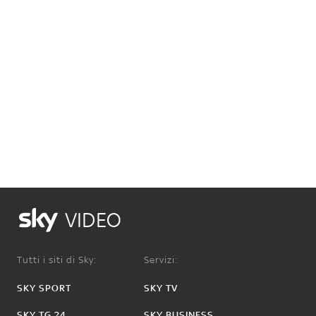
VIDEO
Tutti i siti di Sky:
Servizi:
SKY SPORT
SKY TV
SKY TG 24
SKY BUSINESS