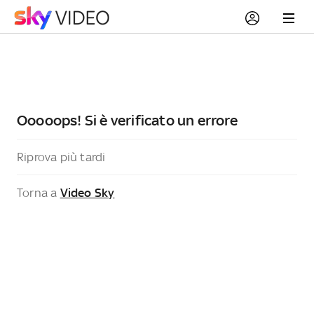
Ooooops! Si è verificato un errore
Riprova più tardi
Torna a
Video Sky