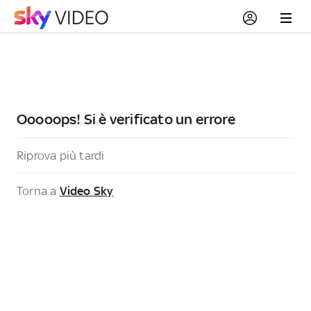
Ooooops! Si è verificato un errore
Riprova più tardi
Torna a
Video Sky