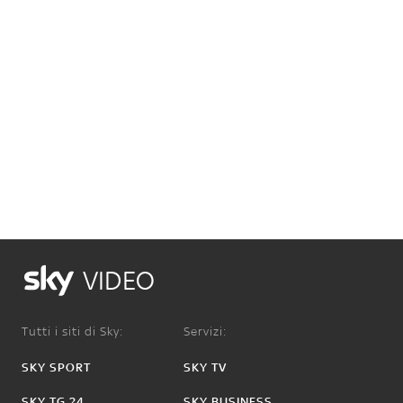
VIDEO
Tutti i siti di Sky:
Servizi:
SKY SPORT
SKY TV
SKY TG 24
SKY BUSINESS