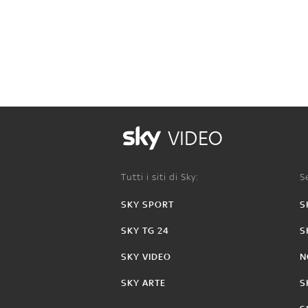
VIDEO
Tutti i siti di Sky:
Se
SKY SPORT
S
SKY TG 24
S
SKY VIDEO
N
SKY ARTE
S