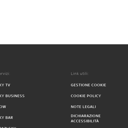
rvizi:
Link utili:
KY TV
GESTIONE COOKIE
KY BUSINESS
COOKIE POLICY
OW
NOTE LEGALI
DICHIARAZIONE
KY BAR
ACCESSIBILITÀ