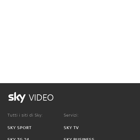
VIDEO
Tutti i siti di Sky:
Servizi:
SKY SPORT
SKY TV
SKY TG 24
SKY BUSINESS