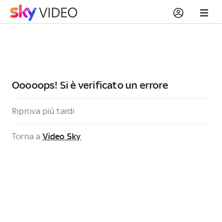
Ooooops! Si è verificato un errore
Riprova più tardi
Torna a
Video Sky