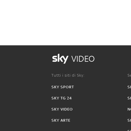
VIDEO
Tutti i siti di Sky:
Se
SKY SPORT
S
SKY TG 24
S
SKY VIDEO
N
SKY ARTE
S