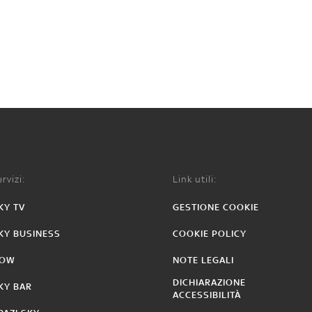
rvizi:
Link utili:
KY TV
GESTIONE COOKIE
KY BUSINESS
COOKIE POLICY
OW
NOTE LEGALI
DICHIARAZIONE
KY BAR
ACCESSIBILITÀ