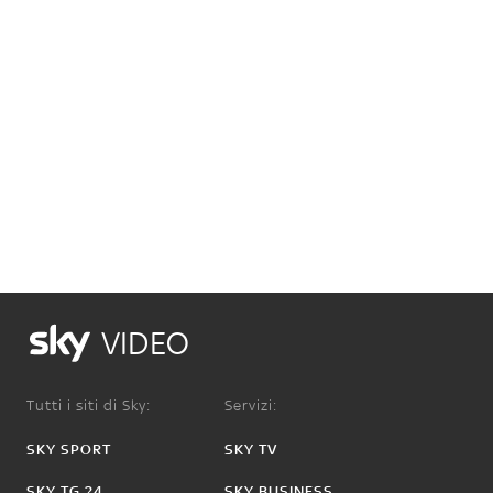
VIDEO
Tutti i siti di Sky:
Servizi:
SKY SPORT
SKY TV
SKY TG 24
SKY BUSINESS