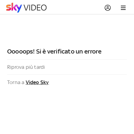
Ooooops! Si è verificato un errore
Riprova più tardi
Torna a
Video Sky