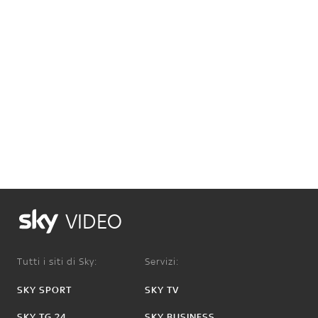
VIDEO
Tutti i siti di Sky:
Servizi:
SKY SPORT
SKY TV
SKY TG 24
SKY BUSINESS