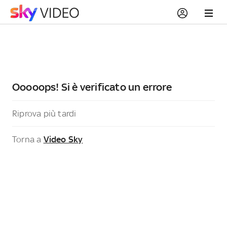
Ooooops! Si è verificato un errore
Riprova più tardi
Torna a
Video Sky