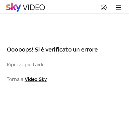
Ooooops! Si è verificato un errore
Riprova più tardi
Torna a
Video Sky