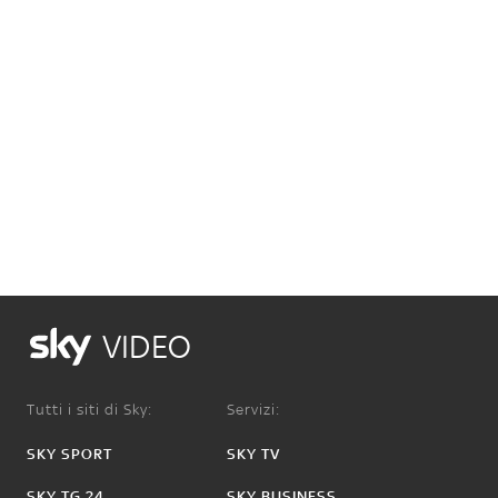
VIDEO
Tutti i siti di Sky:
Servizi:
SKY SPORT
SKY TV
SKY TG 24
SKY BUSINESS