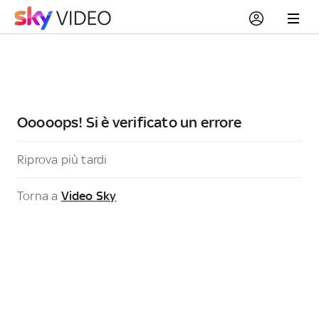
Ooooops! Si è verificato un errore
Riprova più tardi
Torna a
Video Sky