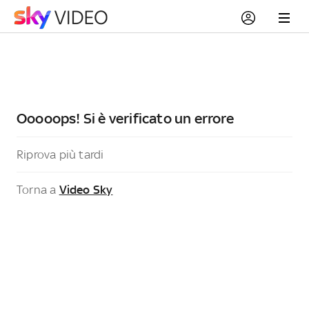
Ooooops! Si è verificato un errore
Riprova più tardi
Torna a
Video Sky