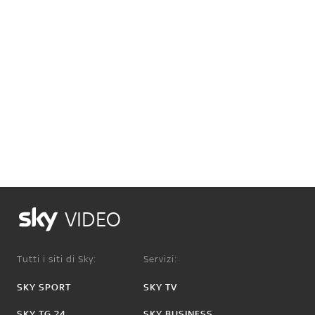
VIDEO
Tutti i siti di Sky:
Servizi:
SKY SPORT
SKY TV
SKY TG 24
SKY BUSINESS