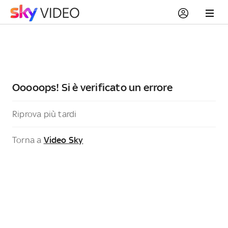
Ooooops! Si è verificato un errore
Riprova più tardi
Torna a
Video Sky