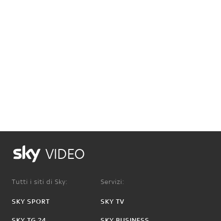
VIDEO
Tutti i siti di Sky:
Servizi:
SKY SPORT
SKY TV
SKY TG 24
SKY BUSINESS