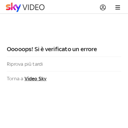
Ooooops! Si è verificato un errore
Riprova più tardi
Torna a
Video Sky