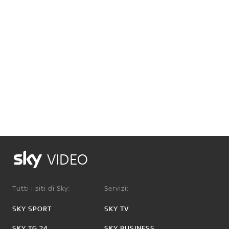
VIDEO
Tutti i siti di Sky:
Servizi:
SKY SPORT
SKY TV
SKY TG 24
SKY BUSINESS