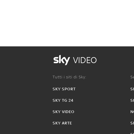
VIDEO
Tutti i siti di Sky:
Se
SKY SPORT
S
SKY TG 24
S
SKY VIDEO
N
SKY ARTE
S