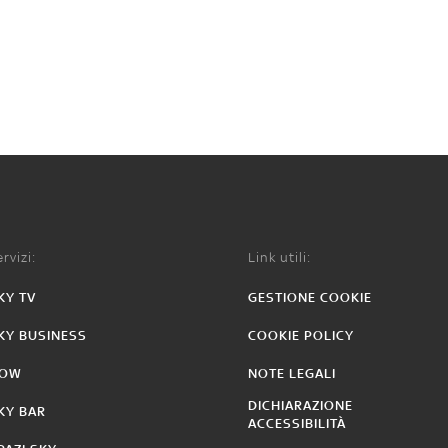
rvizi:
Link utili:
KY TV
GESTIONE COOKIE
KY BUSINESS
COOKIE POLICY
OW
NOTE LEGALI
DICHIARAZIONE
KY BAR
ACCESSIBILITÀ