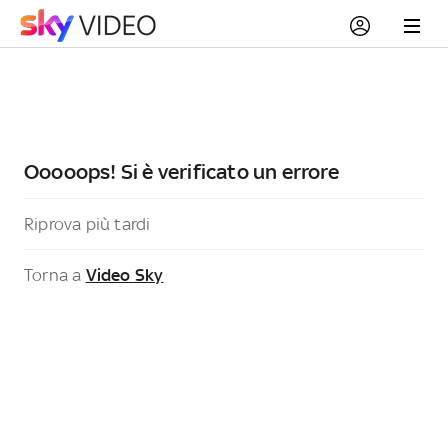
Ooooops! Si è verificato un errore
Riprova più tardi
Torna a
Video Sky