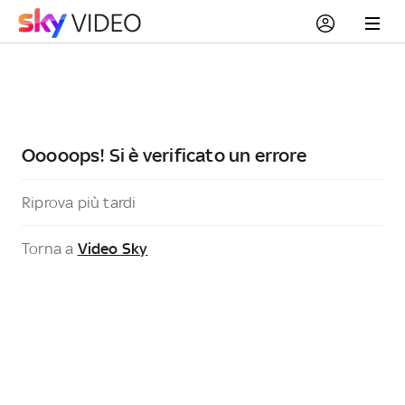
Ooooops! Si è verificato un errore
Riprova più tardi
Torna a
Video Sky