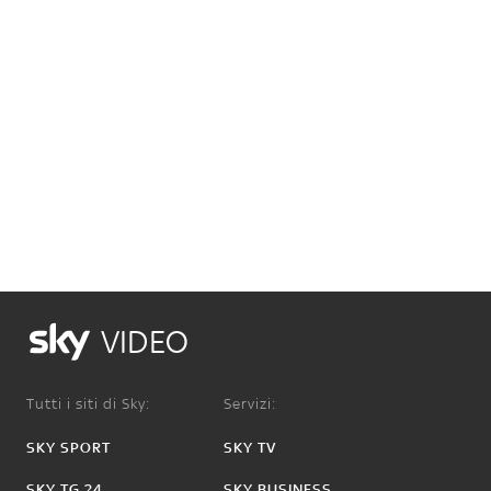
VIDEO
Tutti i siti di Sky:
Servizi:
SKY SPORT
SKY TV
SKY TG 24
SKY BUSINESS