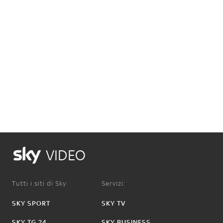
VIDEO
Tutti i siti di Sky:
Servizi:
SKY SPORT
SKY TV
SKY TG 24
SKY BUSINESS