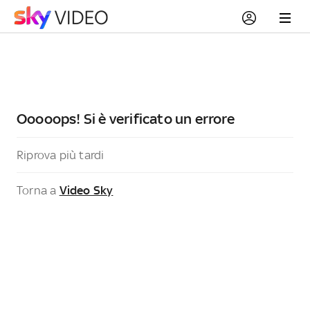
Ooooops! Si è verificato un errore
Riprova più tardi
Torna a
Video Sky