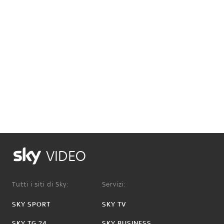
VIDEO
Tutti i siti di Sky:
Servizi:
SKY SPORT
SKY TV
SKY TG 24
SKY BUSINESS