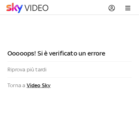
Ooooops! Si è verificato un errore
Riprova più tardi
Torna a
Video Sky