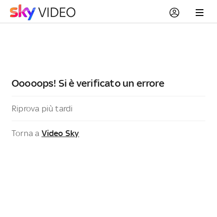
Ooooops! Si è verificato un errore
Riprova più tardi
Torna a
Video Sky