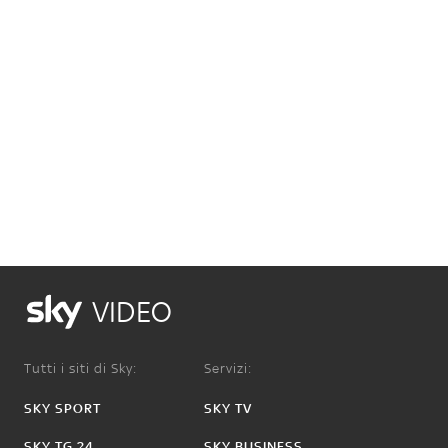
VIDEO
Tutti i siti di Sky:
Servizi:
SKY SPORT
SKY TV
SKY TG 24
SKY BUSINESS