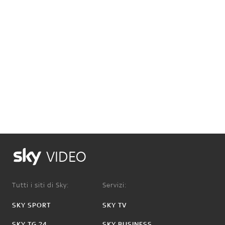
VIDEO
Tutti i siti di Sky:
Servizi:
SKY SPORT
SKY TV
SKY TG 24
SKY BUSINESS