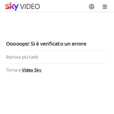
Ooooops! Si è verificato un errore
Riprova più tardi
Torna a
Video Sky