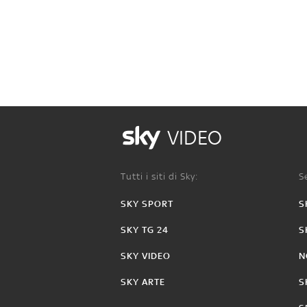
VIDEO
Tutti i siti di Sky:
Se
SKY SPORT
S
SKY TG 24
S
SKY VIDEO
N
SKY ARTE
S