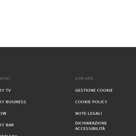
rvizi:
Link utili:
KY TV
GESTIONE COOKIE
KY BUSINESS
COOKIE POLICY
OW
NOTE LEGALI
DICHIARAZIONE
KY BAR
ACCESSIBILITÀ