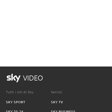
VIDEO
Tutti i siti di Sky:
Servizi:
SKY SPORT
SKY TV
SKY TG 24
SKY BUSINESS