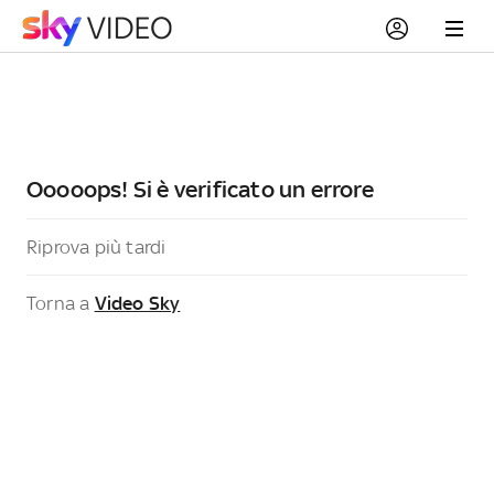
Ooooops! Si è verificato un errore
Riprova più tardi
Torna a
Video Sky