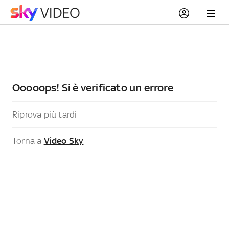
Ooooops! Si è verificato un errore
Riprova più tardi
Torna a
Video Sky