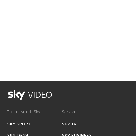
VIDEO
Tutti i siti di Sky:
Servizi:
SKY SPORT
SKY TV
SKY TG 24
SKY BUSINESS