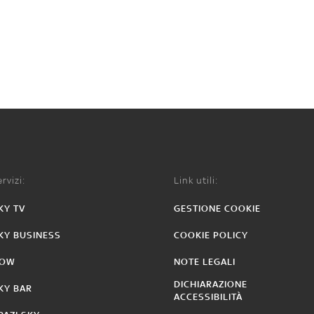
rvizi:
Link utili:
KY TV
GESTIONE COOKIE
KY BUSINESS
COOKIE POLICY
OW
NOTE LEGALI
DICHIARAZIONE
KY BAR
ACCESSIBILITÀ