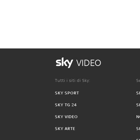
VIDEO
Tutti i siti di Sky:
Se
SKY SPORT
S
SKY TG 24
S
SKY VIDEO
N
SKY ARTE
S