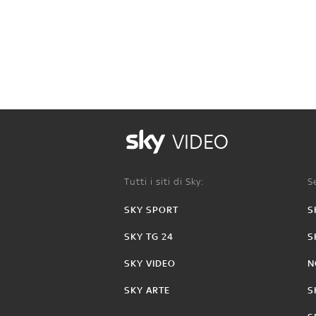
VIDEO
Tutti i siti di Sky:
Se
SKY SPORT
S
SKY TG 24
S
SKY VIDEO
N
SKY ARTE
S