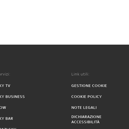
rvizi:
Link utili:
KY TV
GESTIONE COOKIE
KY BUSINESS
COOKIE POLICY
OW
NOTE LEGALI
DICHIARAZIONE
KY BAR
ACCESSIBILITÀ