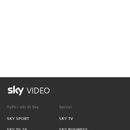
VIDEO
Tutti i siti di Sky:
Servizi:
SKY SPORT
SKY TV
SKY TG 24
SKY BUSINESS