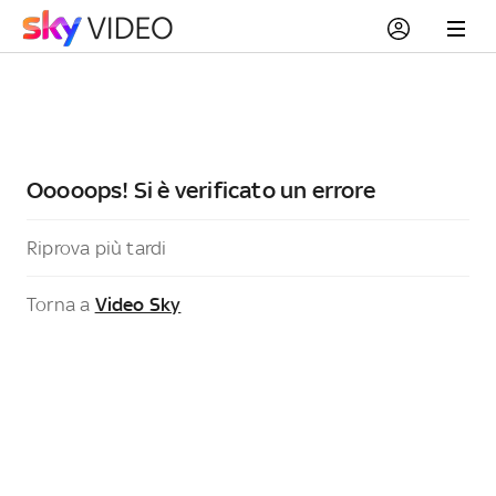
Ooooops! Si è verificato un errore
Riprova più tardi
Torna a
Video Sky