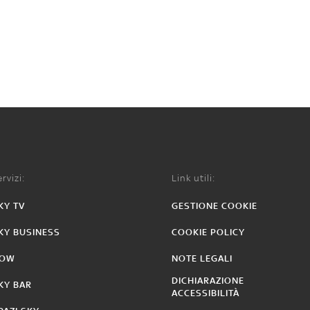
rvizi:
Link utili:
KY TV
GESTIONE COOKIE
KY BUSINESS
COOKIE POLICY
OW
NOTE LEGALI
DICHIARAZIONE
KY BAR
ACCESSIBILITÀ