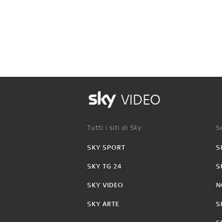
VIDEO
Tutti i siti di Sky:
Se
SKY SPORT
S
SKY TG 24
S
SKY VIDEO
N
SKY ARTE
S