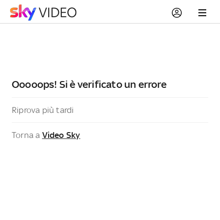
Ooooops! Si è verificato un errore
Riprova più tardi
Torna a
Video Sky