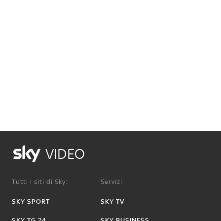
VIDEO
Tutti i siti di Sky:
Servizi:
SKY SPORT
SKY TV
SKY TG 24
SKY BUSINESS