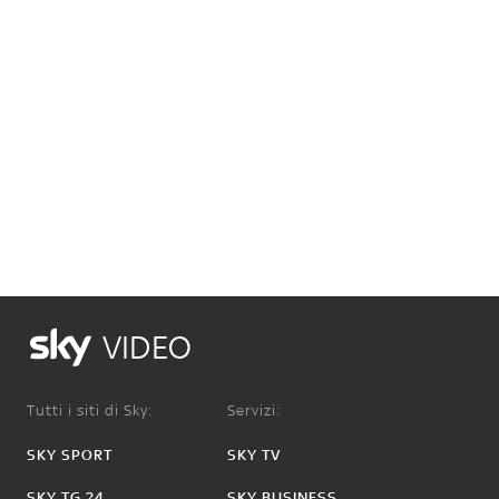
VIDEO
Tutti i siti di Sky:
Servizi:
SKY SPORT
SKY TV
SKY TG 24
SKY BUSINESS