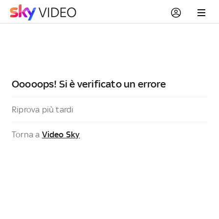
Ooooops! Si è verificato un errore
Riprova più tardi
Torna a
Video Sky