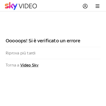
Ooooops! Si è verificato un errore
Riprova più tardi
Torna a
Video Sky