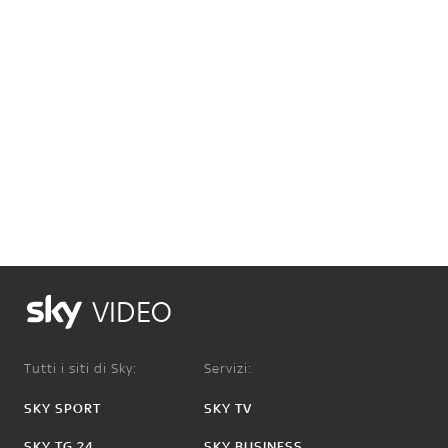
VIDEO
Tutti i siti di Sky:
Servizi:
SKY SPORT
SKY TV
SKY TG 24
SKY BUSINESS