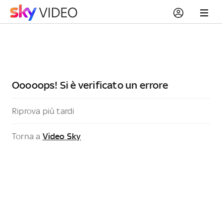
Ooooops! Si è verificato un errore
Riprova più tardi
Torna a
Video Sky