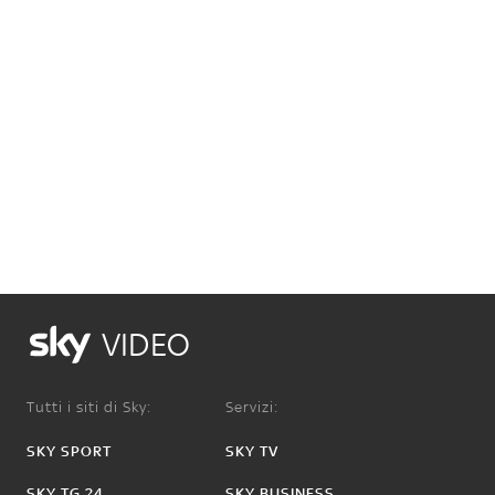
VIDEO
Tutti i siti di Sky:
Servizi:
SKY SPORT
SKY TV
SKY TG 24
SKY BUSINESS