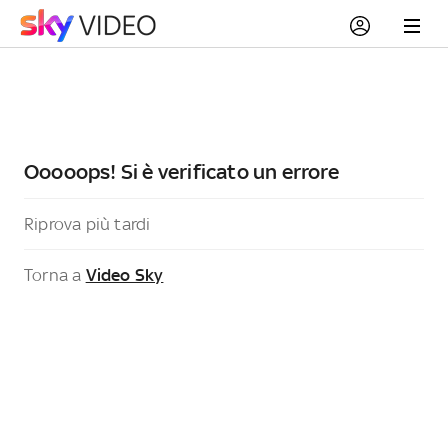
Ooooops! Si è verificato un errore
Riprova più tardi
Torna a
Video Sky