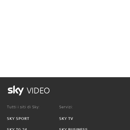
VIDEO
Tutti i siti di Sky:
Servizi:
SKY SPORT
SKY TV
SKY TG 24
SKY BUSINESS