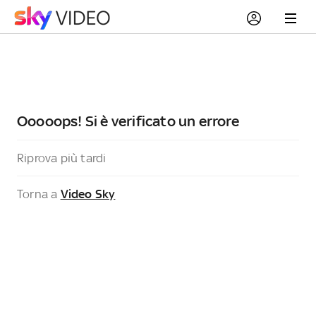
Ooooops! Si è verificato un errore
Riprova più tardi
Torna a
Video Sky