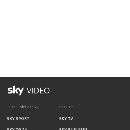
VIDEO
Tutti i siti di Sky:
Servizi:
SKY SPORT
SKY TV
SKY TG 24
SKY BUSINESS