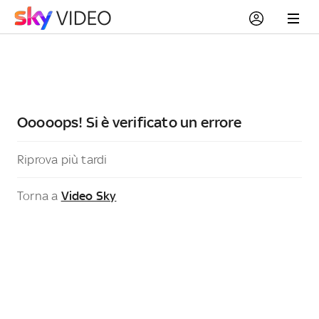
Ooooops! Si è verificato un errore
Riprova più tardi
Torna a
Video Sky