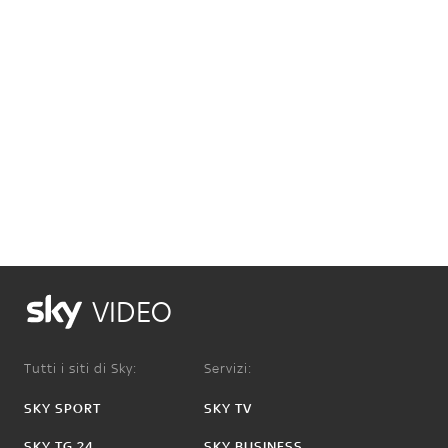
VIDEO
Tutti i siti di Sky:
Servizi:
SKY SPORT
SKY TV
SKY TG 24
SKY BUSINESS