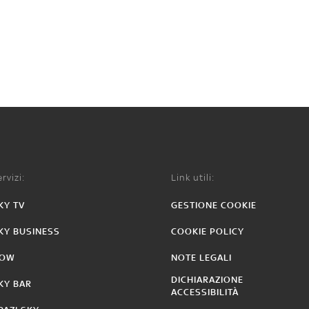
rvizi:
Link utili:
KY TV
GESTIONE COOKIE
KY BUSINESS
COOKIE POLICY
OW
NOTE LEGALI
DICHIARAZIONE
KY BAR
ACCESSIBILITÀ