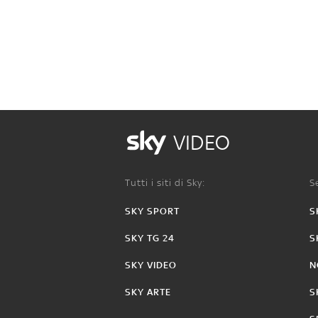
VIDEO
Tutti i siti di Sky:
Se
SKY SPORT
S
SKY TG 24
S
SKY VIDEO
N
SKY ARTE
S