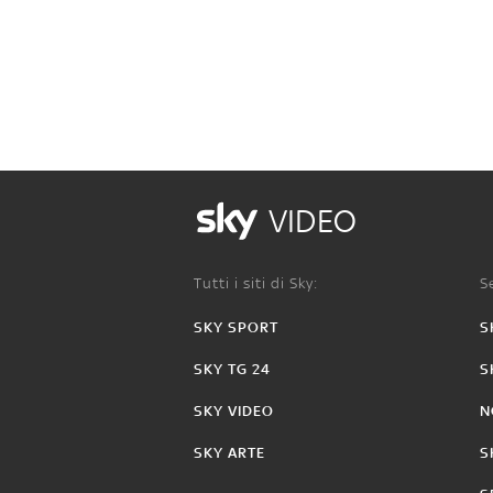
VIDEO
Tutti i siti di Sky:
Se
SKY SPORT
S
SKY TG 24
S
SKY VIDEO
N
SKY ARTE
S