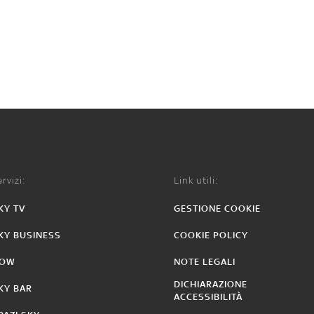
rvizi:
Link utili:
KY TV
GESTIONE COOKIE
KY BUSINESS
COOKIE POLICY
OW
NOTE LEGALI
DICHIARAZIONE
KY BAR
ACCESSIBILITÀ