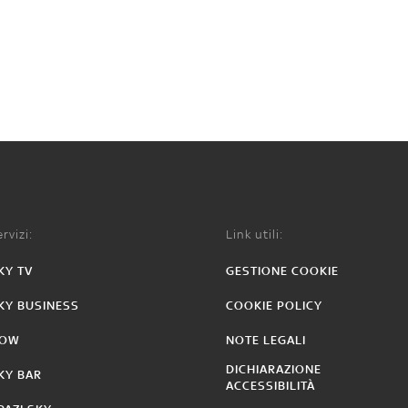
rvizi:
Link utili:
KY TV
GESTIONE COOKIE
KY BUSINESS
COOKIE POLICY
OW
NOTE LEGALI
DICHIARAZIONE
KY BAR
ACCESSIBILITÀ