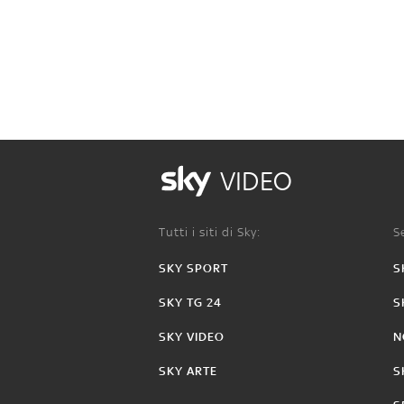
VIDEO
Tutti i siti di Sky:
Se
SKY SPORT
S
SKY TG 24
S
SKY VIDEO
N
SKY ARTE
S