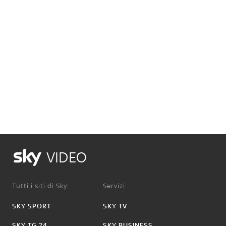
VIDEO
Tutti i siti di Sky:
Servizi:
SKY SPORT
SKY TV
SKY TG 24
SKY BUSINESS