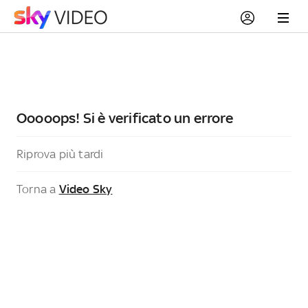
Ooooops! Si è verificato un errore
Riprova più tardi
Torna a
Video Sky