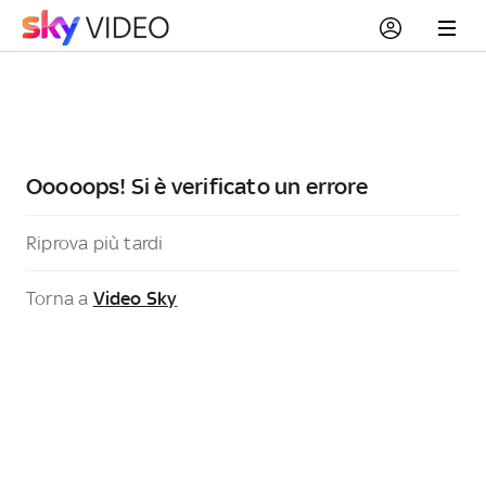
Ooooops! Si è verificato un errore
Riprova più tardi
Torna a
Video Sky