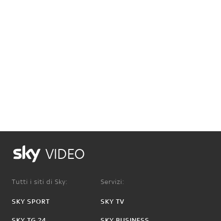
VIDEO
Tutti i siti di Sky:
Servizi:
SKY SPORT
SKY TV
SKY TG 24
SKY BUSINESS